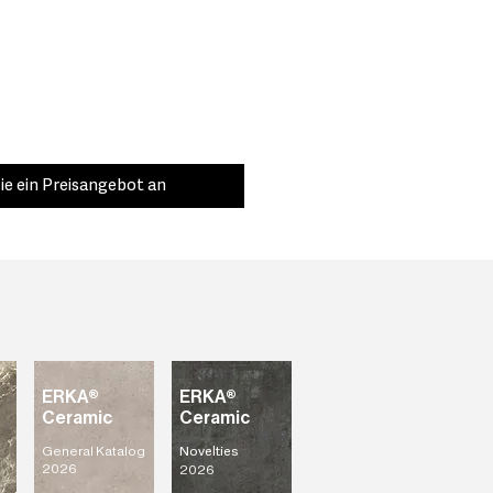
ie ein Preisangebot an
ERKA®
ERKA®
Ceramic
Ceramic
General Katalog
Novelties
2026
2026