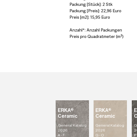
Packung [Stück]: 2 Stk
Packung [Preis]: 22,96 Euro
Preis [m2]: 15,95 Euro
Anzahl*: Anzahl Packungen
Preis pro Quadratmeter (m²)
ERKA®
ERKA®
Ceramic
Ceramic
C
General Katalog
General Katalog
G
2026
2026
2
A - F
G - O
P 