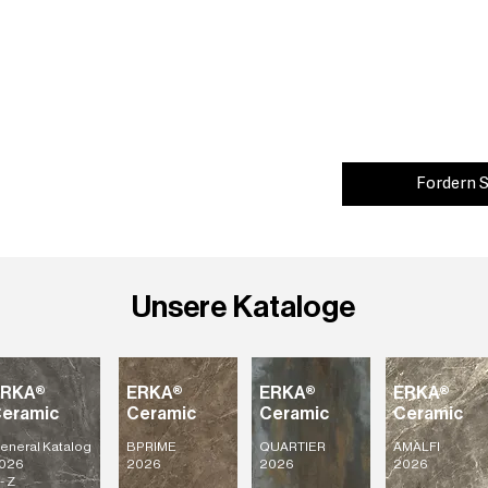
Fordern S
Unsere Kataloge
ERKA®
ERKA®
ERKA®
ERKA®
eramic
Ceramic
Ceramic
Ceramic
eneral Katalog
BPRIME
QUARTIER
AMALFI
026
2026
2026
2026
- Z