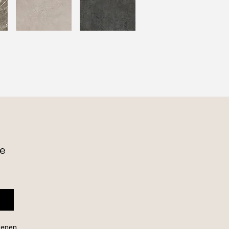
e 
genen