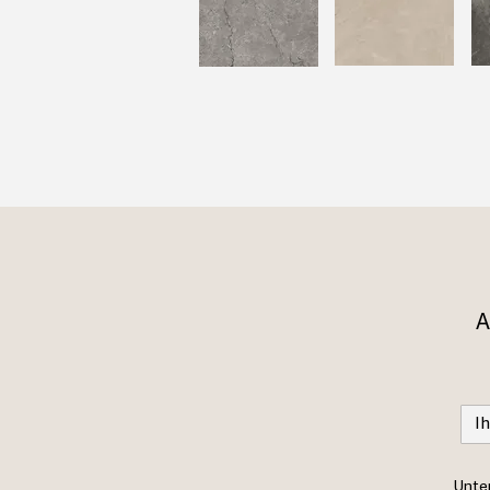
A
Unter