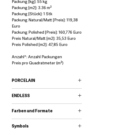
Packung [kg]: 55 kg
Packung [m2]: 3.36 m²
Packung [Stück]: 1 Stk
Packung Natural/Matt [Preis]: 119,38
Euro
Packung Polished [Preis]: 160,776 Euro
Preis Natural/Matt [m2]: 35,53 Euro
Preis Polished [m2]: 47,85 Euro
Anzahl*: Anzahl Packungen
Preis pro Quadratmeter (m²)
PORCELAIN
EN:
Porcelain body tiles are very
ENDLESS
resistant ceramic products that offer
great technical features. Among its
EN:
Endless is the new product range
qualities we find that they are little
Farben und Formate
that includes large format pieces.
porous and high resistance to
Expanding its format allows us to
Download
breakage.
expand its possibilities. Endless can
Symbols
*It should always be checked that the
be used in floors, walls, facades,