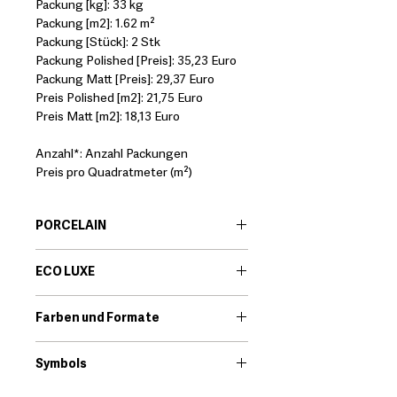
Packung [kg]: 33 kg
Packung [m2]: 1.62 m²
Packung [Stück]: 2 Stk
Packung Polished [Preis]: 35,23 Euro
Packung Matt [Preis]: 29,37 Euro
Preis Polished [m2]: 21,75 Euro
Preis Matt [m2]: 18,13 Euro
Anzahl*: Anzahl Packungen
Preis pro Quadratmeter (m²)
PORCELAIN
EN:
Porcelain body tiles are very
ECO LUXE
resistant ceramic products that offer
great technical features. Among its
EN:
Eco-Luxe is a porcelain tile range.
qualities we find that they are little
Farben und Formate
The glossy shine of a polished finish
porous and high resistance to
has always been popular. Its classic
Download
breakage.
elegance brings timeless beauty to
Symbols
*It should always be checked that the
interiors.
technical characteristics of the
Download