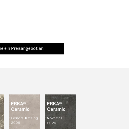
ie ein Preisangebot an
ERKA®
ERKA®
Ceramic
Ceramic
General Katalog
Novelties
2026
2026