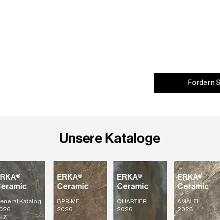
Fordern S
Unsere Kataloge
ERKA®
ERKA®
ERKA®
ERKA®
eramic
Ceramic
Ceramic
Ceramic
eneral Katalog
BPRIME
QUARTIER
AMALFI
026
2026
2026
2026
- Z