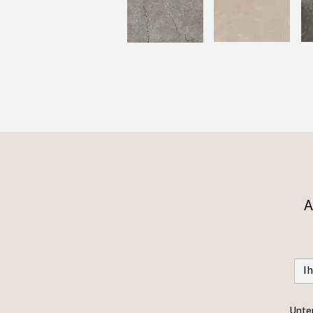
A
Unter