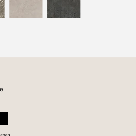
e 
genen