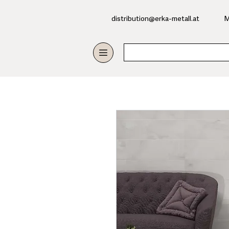
​distribution@erka-metall.at
M