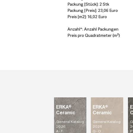
Packung [Stück]: 2 Stk
Packung [Preis]: 23,06 Euro
Preis [m2]: 16,02 Euro
Anzahl*: Anzahl Packungen
Preis pro Quadratmeter (m²)
ERKA®
ERKA®
Ceramic
Ceramic
C
General Katalog
General Katalog
G
2026
2026
2
A - F
G - O
P 