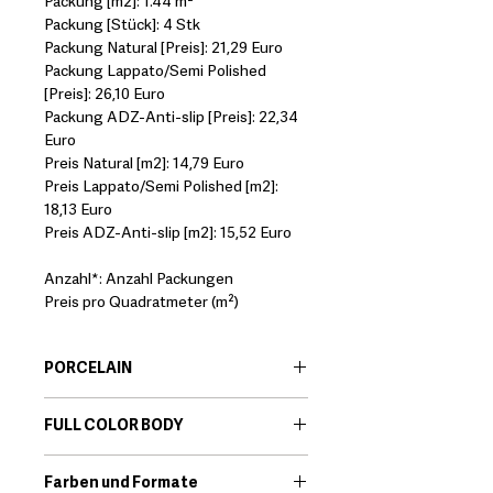
Packung [m2]: 1.44 m²
Packung [Stück]: 4 Stk
Packung Natural [Preis]: 21,29 Euro
Packung Lappato/Semi Polished
[Preis]: 26,10 Euro
Packung ADZ-Anti-slip [Preis]: 22,34
Euro
Preis Natural [m2]: 14,79 Euro
Preis Lappato/Semi Polished [m2]:
18,13 Euro
Preis ADZ-Anti-slip [m2]: 15,52 Euro
Anzahl*: Anzahl Packungen
Preis pro Quadratmeter (m²)
PORCELAIN
EN:
Porcelain body tiles are very
FULL COLOR BODY
resistant ceramic products that offer
great technical features. Among its
EN:
This range combines all the
qualities we find that they are little
Farben und Formate
technical properties of porcelain tiles