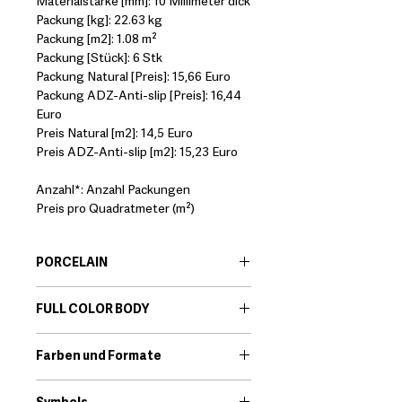
Materialstärke [mm]: 10 Millimeter dick
Packung [kg]: 22.63 kg
Packung [m2]: 1.08 m²
Packung [Stück]: 6 Stk
Packung Natural [Preis]: 15,66 Euro
Packung ADZ-Anti-slip [Preis]: 16,44
Euro
Preis Natural [m2]: 14,5 Euro
Preis ADZ-Anti-slip [m2]: 15,23 Euro
Anzahl*: Anzahl Packungen
Preis pro Quadratmeter (m²)
PORCELAIN
EN:
Porcelain body tiles are very
FULL COLOR BODY
resistant ceramic products that offer
great technical features. Among its
EN:
This range combines all the
qualities we find that they are little
Farben und Formate
technical properties of porcelain tiles
porous and high resistance to
(resistance, easy care etc.) with the
Download
breakage.
benefits of full-body ceramic. If the