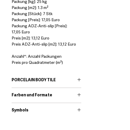
Packung [kg]: 25 kg
Packung [m2]: 1.3 m²
Packung [Stück]: 7 Stk
Packung [Preis]: 17,05 Euro
Packung ADZ-Anti-slip [Preis]:
17,05 Euro
Preis [m2]: 13,12 Euro
Preis ADZ-Anti-slip [m2]: 13,12 Euro
Anzahl*: Anzahl Packungen
Preis pro Quadratmeter (m²)
PORCELAIN BODY TILE
EN:
Porcelain body tiles are very
Farben und Formate
resistant ceramic products that offer
great technical features. Among its
Download
qualities we find that they are little
Symbols
porous and high resistance to
Download
breakage.
*It should always be checked that the