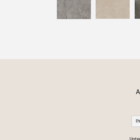
A
Unter