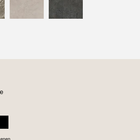
e 
genen