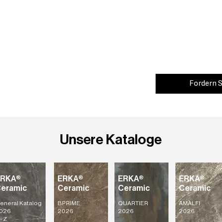
einigen der beliebte
Markt erhältlich.
Fordern S
Unsere Kataloge
ERKA®
ERKA®
ERKA®
ERKA®
eramic
Ceramic
Ceramic
Ceramic
eneral Katalog
BPRIME
QUARTIER
AMALFI
026
2026
2026
2026
- Z