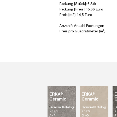
Packung [Stück]: 6 Stk
Packung [Preis]: 15,66 Euro
Preis [m2]: 14,5 Euro
Anzahl*: Anzahl Packungen
Preis pro Quadratmeter (m²)
ERKA®
ERKA®
Ceramic
Ceramic
C
General Katalog
General Katalog
G
2026
2026
2
A - F
G - O
P 