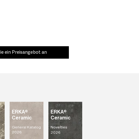
sten Designs und Formate auf dem
ie ein Preisangebot an
ERKA®
ERKA®
Ceramic
Ceramic
General Katalog
Novelties
2026
2026