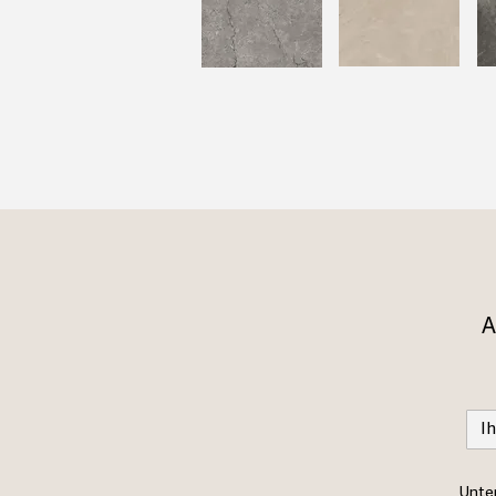
A
Unter