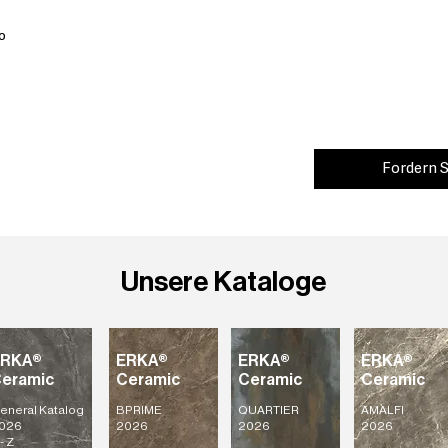
o
Fordern S
Unsere Kataloge
ERKA®
ERKA®
ERKA®
ERKA®
eramic
Ceramic
Ceramic
Ceramic
eneral Katalog
BPRIME
QUARTIER
AMALFI
026
2026
2026
2026
- Z