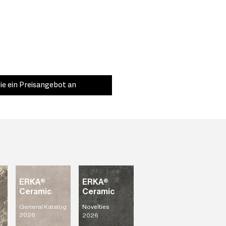
ie ein Preisangebot an
ERKA®
ERKA®
Ceramic
Ceramic
General Katalog
Novelties
2026
2026