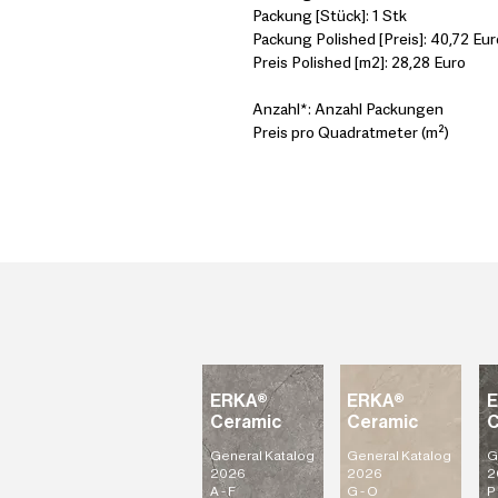
Packung [Stück]: 1 Stk
Packung Polished [Preis]: 40,72 Eur
Preis Polished [m2]: 28,28 Euro
Anzahl*: Anzahl Packungen
Preis pro Quadratmeter (m²)
ERKA®
ERKA®
Ceramic
Ceramic
C
General Katalog
General Katalog
G
2026
2026
2
A - F
G - O
P 