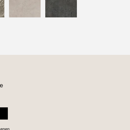
e 
genen