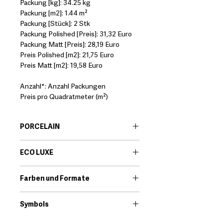
Packung [kg]: 34.25 kg
Packung [m2]: 1.44 m²
Packung [Stück]: 2 Stk
Packung Polished [Preis]: 31,32 Euro
Packung Matt [Preis]: 28,19 Euro
Preis Polished [m2]: 21,75 Euro
Preis Matt [m2]: 19,58 Euro
Anzahl*: Anzahl Packungen
Preis pro Quadratmeter (m²)
PORCELAIN
EN:
Porcelain body tiles are very
ECO LUXE
resistant ceramic products that offer
great technical features. Among its
EN:
Eco-Luxe is a porcelain tile range.
qualities we find that they are little
Farben und Formate
The glossy shine of a polished finish
porous and high resistance to
has always been popular. Its classic
Download
breakage.
elegance brings timeless beauty to
Symbols
*It should always be checked that the
interiors.
technical characteristics of the
Download