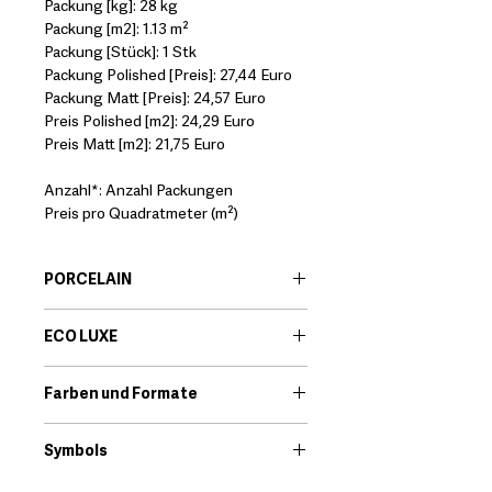
Packung [kg]: 28 kg
Packung [m2]: 1.13 m²
Packung [Stück]: 1 Stk
Packung Polished [Preis]: 27,44 Euro
Packung Matt [Preis]: 24,57 Euro
Preis Polished [m2]: 24,29 Euro
Preis Matt [m2]: 21,75 Euro
Anzahl*: Anzahl Packungen
Preis pro Quadratmeter (m²)
PORCELAIN
EN:
Porcelain body tiles are very
ECO LUXE
resistant ceramic products that offer
great technical features. Among its
EN:
Eco-Luxe is a porcelain tile range.
qualities we find that they are little
Farben und Formate
The glossy shine of a polished finish
porous and high resistance to
has always been popular. Its classic
Download
breakage.
elegance brings timeless beauty to
Symbols
*It should always be checked that the
interiors.
technical characteristics of the
Download