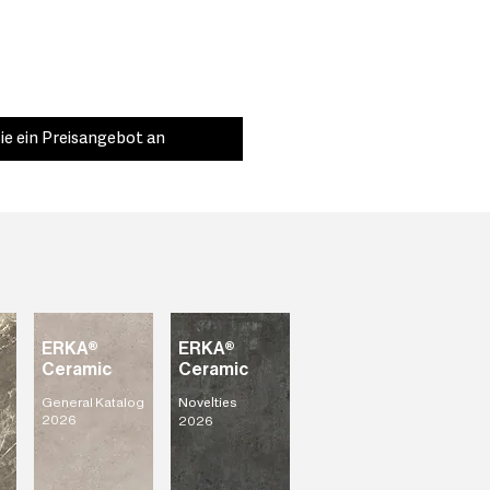
ie ein Preisangebot an
ERKA®
ERKA®
Ceramic
Ceramic
General Katalog
Novelties
2026
2026