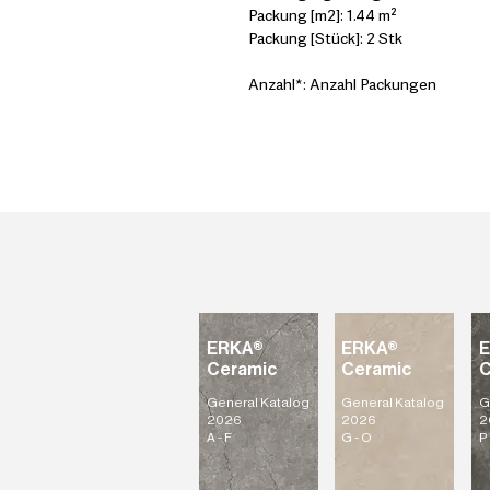
Packung [m2]: 1.44 m²
Packung [Stück]: 2 Stk
Anzahl*: Anzahl Packungen
ERKA®
ERKA®
Ceramic
Ceramic
C
General Katalog
General Katalog
G
2026
2026
2
A - F
G - O
P 