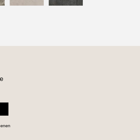
e 
genen