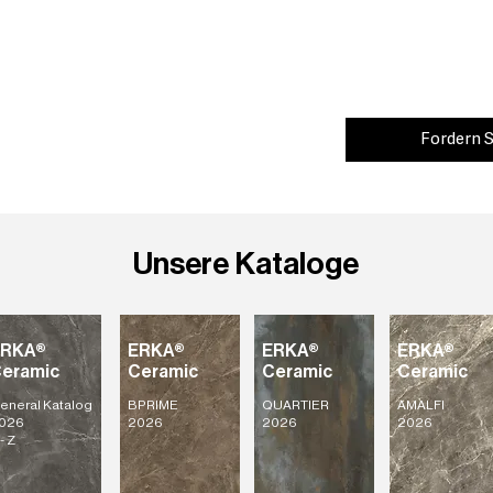
Fordern S
Unsere Kataloge
ERKA®
ERKA®
ERKA®
ERKA®
eramic
Ceramic
Ceramic
Ceramic
eneral Katalog
BPRIME
QUARTIER
AMALFI
026
2026
2026
2026
- Z