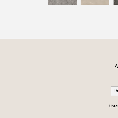
A
Unter