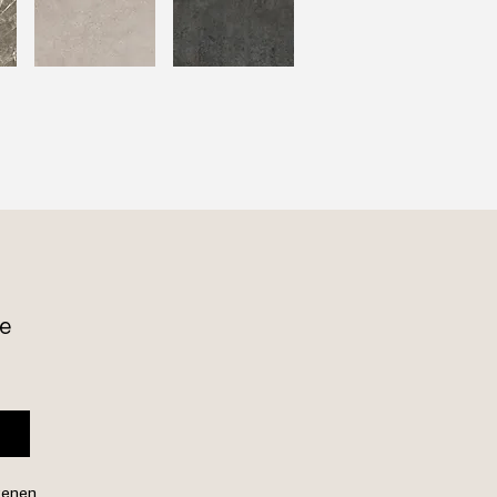
e 
genen