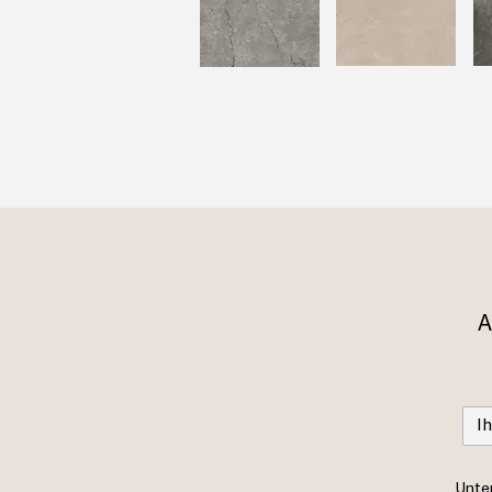
A
Unter