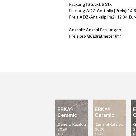
Packung [Stück]: 6 Stk
Packung ADZ-Anti-slip [Preis]: 14,
Preis ADZ-Anti-slip [m2]: 12,04 Eur
Anzahl*: Anzahl Packungen
Preis pro Quadratmeter (m²)
ERKA®
ERKA®
Ceramic
Ceramic
C
General Katalog
General Katalog
G
2026
2026
2
A - F
G - O
P 