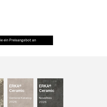
ie ein Preisangebot an
ERKA®
ERKA®
Ceramic
Ceramic
General Katalog
Novelties
2026
2026