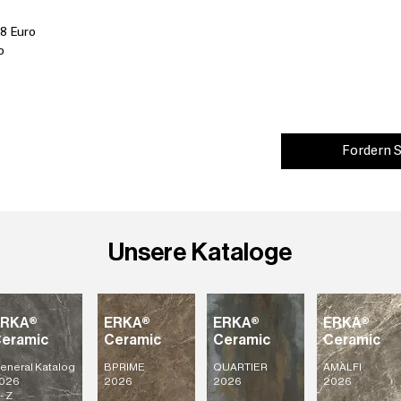
68 Euro
o
Fordern S
Unsere Kataloge
ERKA®
ERKA®
ERKA®
ERKA®
eramic
Ceramic
Ceramic
Ceramic
eneral Katalog
BPRIME
QUARTIER
AMALFI
026
2026
2026
2026
- Z