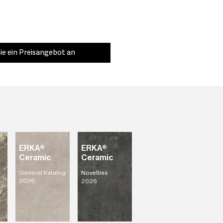
ie ein Preisangebot an
ERKA®
ERKA®
Ceramic
Ceramic
General Katalog
Novelties
2026
2026