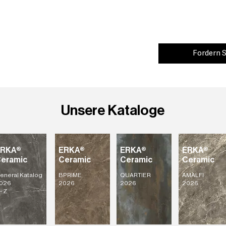
Fordern S
Unsere Kataloge
ERKA®
ERKA®
ERKA®
ERKA®
eramic
Ceramic
Ceramic
Ceramic
eneral Katalog
BPRIME
QUARTIER
AMALFI
026
2026
2026
2026
- Z