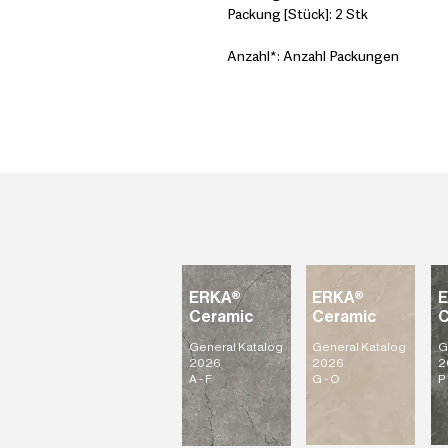
Packung [Stück]: 2 Stk
Anzahl*: Anzahl Packungen
ERKA®
ERKA®
Ceramic
Ceramic
C
General Katalog
General Katalog
G
2026
2026
2
A - F
G - O
P 