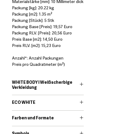
Materialstärke [mm]: 10 Millimeter dick
Packung [kg]: 20.22 kg
Packung [m2]: 1.35 m²
Packung [Stück]: 5 Stk
Packung Base [Preis]: 19,57 Euro
Packung RLV. [Preis]: 20,56 Euro
Preis Base [m2]: 14,50 Euro
Preis RLV. [m2]: 15,23 Euro
Anzahl*: Anzahl Packungen
Preis pro Quadratmeter (m²)
WHITE BODY I Weißscherbige
Verkleidung
EN:
The white body material offers
ECO WHITE
great technical characteristics such
as a smaller percentage of water
EN:
Eco White is whitebody tile
absorption and high brightness of
Farben und Formate
range. The raw materials used to
colors.
manufacture the tiles create the
Download
perfect backdrop for designs with a
Symbols