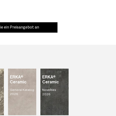
ie ein Preisangebot an
ERKA®
ERKA®
Ceramic
Ceramic
General Katalog
Novelties
2026
2026