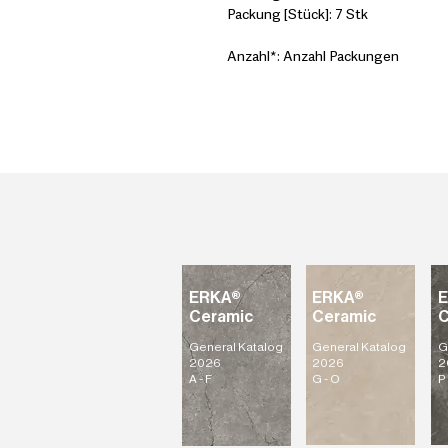
Packung [Stück]: 7 Stk
Anzahl*: Anzahl Packungen
ERKA®
ERKA®
Ceramic
Ceramic
C
General Katalog
General Katalog
G
2026
2026
2
A - F
G - O
P 