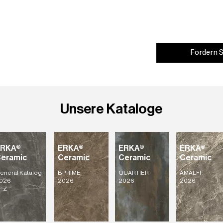
Fordern S
Unsere Kataloge
ERKA®
ERKA®
ERKA®
ERKA®
eramic
Ceramic
Ceramic
Ceramic
eneral Katalog
BPRIME
QUARTIER
AMALFI
026
2026
2026
2026
- Z